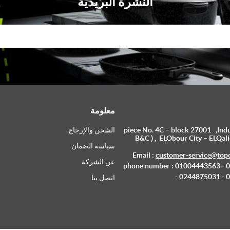
النشرة البريدية
معلومة
piece No. 4C – block 27001 ,Indus
الشحن والإرجاع
B&C ) , ELObour City – ELQali
سياسة الضمان
Email :
customer-service@top
عن الشركة
phone number : 01004443563 -
- 0244875031 -
اتصل بنا