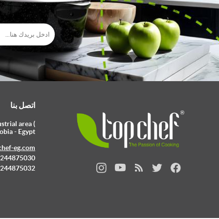
اتصل بنا
trial area (
obia - Egypt
chef-eg.com
 0244875030
 0244875032