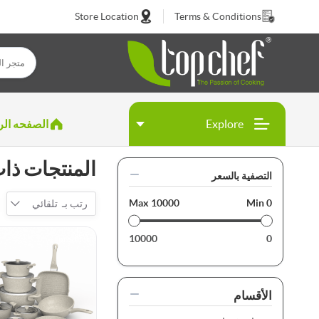
Store Location
Terms & Conditions
Explore
الصفحه الر
المنتجات ذات
التصفية بالسعر
Max
10000
Min
0
رتب بـ
تلقائي
Top
New
10000
0
product
الأقسام