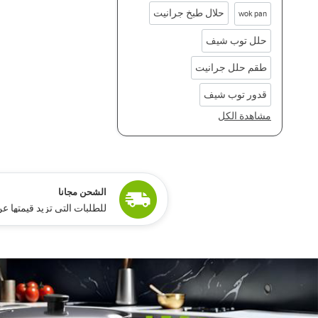
حلال طبخ جرانيت
wok pan
حلل توب شيف
طقم حلل جرانيت
قدور توب شيف
مشاهدة الكل
ًالشحن مجانا
للطلبات التي تزيد قيمتها عن 15,000 جنيه مص