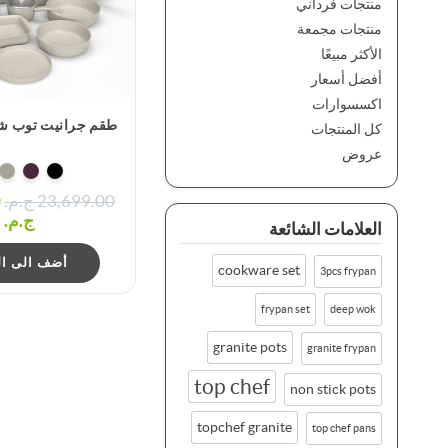
منتجات فرداني
منتجات مجمعة
الأكثر مبيعًا
أفضل أسعار
اكسسوارات
طقم جرانيت توب شيف 25
كل المنتجات
عروض
23,699.00 ج.م.‏
0
ج.م.‏
العلامات الشائعة
أضف الى ال
cookware set
3pcs frypan
frypan set
deep wok
granite pots
granite frypan
top chef
non stick pots
topchef granite
top chef pans