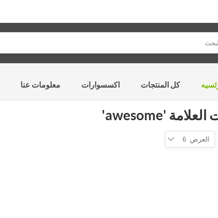
ئسيه
كل المنتجات
اكسسوارات
معلومات عنا
امة 'awesome'
العرض
6