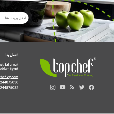
اتصل بنا
trial area (
obia - Egypt
chef-eg.com
 0244875030
 0244875032