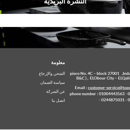
النشرة البريدية
معلومة
piece No. 4C – block 27001 ,Indus
الشحن والإرجاع
B&C ) , ELObour City – ELQali
سياسة الضمان
Email :
customer-service@top
عن الشركة
phone number : 01004443563 -
- 0244875031 -
اتصل بنا