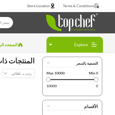
Store Location
Terms & Conditions
Explore
الصفحه الر
المنتجات ذات العل
التصفية بالسعر
Max
10000
Min
0
رتب بـ
تلقائي
10000
0
الأقسام