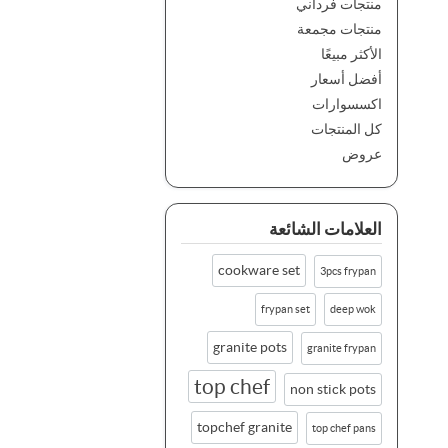
منتجات فرداني
منتجات مجمعة
الأكثر مبيعًا
أفضل أسعار
اكسسوارات
كل المنتجات
عروض
العلامات الشائعة
cookware set
3pcs frypan
frypan set
deep wok
granite pots
granite frypan
top chef
non stick pots
topchef granite
top chef pans