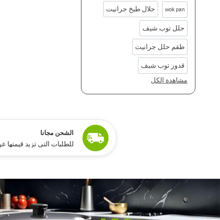
حلال طبخ جرانيت
wok pan
حلل توب شيف
طقم حلل جرانيت
قدور توب شيف
مشاهدة الكل
ًالشحن مجانا
للطلبات التي تزيد قيمتها عن 15,000 جنيه مص