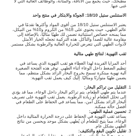
مطبخك، حيث يجمع بين الأناقة، والمتانة، والوظائف العالية التي لا
غنى عنها.
الاستنلس ستيل 18/10: الجودّة والابتكار في منتج واحد
يعتبر الاستنلس ستيل 18/10 من أقوى المواد وأكثرها تقدمًا في
عالم الطهي، حيث يحتوي على 18% من الكروم و10% من النيكل،
مما يمنحه خصائص استثنائية تضمن لك طهيًا مثاليًا، بالإضافة إلى
مقاومة عالية للصدأ والتآكل. هذه التركيبة تجعله الخيار الأمثل
لأدوات الطهي التي تتعرض للحرارة العالية والرطوبة بشكل مستمر.
ثقب التهوية: لنتائج طهي مثالية
أحد المزايا الفريدة لهذا الغطاء هو ثقب التهوية الذي يساعد في
تنظيم الضغط داخل الوعاء أثناء الطهي. توفر هذه الفتحة الصغيرة
آلية تهوية مبتكرة تسمح بخروج البخار الزائد بشكل منتظم، مما
يضمن طهيًا متوازنًا ومثاليًا. إليك كيف يعمل ثقب التهوية:
التقليل من تراكم البخار:
عندما يتم طهي الطعام، يتم تراكم البخار داخل الوعاء، مما قد يؤدي
إلى تحلل الطعام أو زيادة الرطوبة. يعمل ثقب التهوية على تصريف
البخار الزائد بشكل آمن، مما يساعد في الحفاظ على الطعام في
أفضل حالة ممكنة.
تحسين عملية الطهي:
يساعد ثقب التهوية في الحفاظ على درجة الحرارة المثالية داخل
الوعاء، مما يتيح للطعام أن يُطهى بشكل موحد ويحسن من نتائج
الطهي بشكل عام.
تقليل تكوين البقع والتكثيف:
مع خروج البخار الزائد، يساهم الثقب في تقليل تكثف الماء على