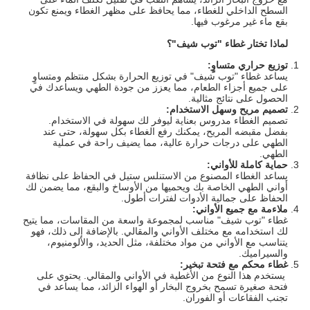
السطح الداخلي للغطاء، مما يحافظ على مظهر الغطاء ويمنع تكون
بقع ماء غير مرغوب فيها.
لماذا تختار غطاء "توب شيف"؟
توزيع حراري متساوٍ:
يساعد غطاء "توب شيف" في توزيع الحرارة بشكل منتظم ومتساوٍ
على جميع أجزاء الطعام، مما يعزز من جودة الطهي ويساعدك في
الحصول على نتائج مثالية.
تصميم مريح وسهل الاستخدام:
تصميم الغطاء مدروس بعناية ليوفر لك سهولة في الاستخدام.
بفضل مقبضه المريح، يمكنك رفع الغطاء بكل سهولة، حتى عند
الطهي على درجات حرارة عالية، مما يضيف راحة في عملية
الطهي.
حماية كاملة للأواني:
يساعد الغطاء المصنوع من الاستنلس ستيل في الحفاظ على نظافة
أواني الطهي الخاصة بك ويحميها من الأوساخ والبقع، مما يضمن لك
الحفاظ على جمالية الأدوات لفترات أطول.
ملاءمة مع جميع الأواني:
غطاء "توب شيف" مناسب لمجموعة واسعة من المقاسات، مما يتيح
لك استخدامه مع مختلف الأواني والمقالي. بالإضافة إلى ذلك، فهو
يتناسب مع الأواني من مواد مختلفة، مثل الحديد، والألومنيوم،
والسيراميك.
غطاء محكم مع فتحة تبخير:
يستخدم هذا النوع من الأغطية في الأواني والمقالي. يحتوي على
فتحة صغيرة تسمح بخروج البخار أو الهواء الزائد، مما يساعد في
تجنب الفقاعات أو الفوران.