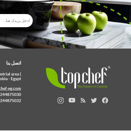
اتصل بنا
trial area (
obia - Egypt
chef-eg.com
 0244875030
 0244875032