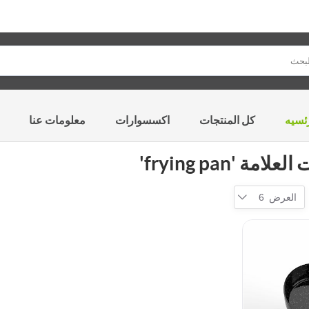
ئسيه
كل المنتجات
اكسسوارات
معلومات عنا
مة 'frying pan'
العرض
6