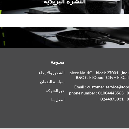
النشرة البريدية
معلومة
piece No. 4C – block 27001 ,Indus
الشحن والإرجاع
B&C ) , ELObour City – ELQali
سياسة الضمان
Email :
customer-service@top
عن الشركة
phone number : 01004443563 -
- 0244875031 -
اتصل بنا