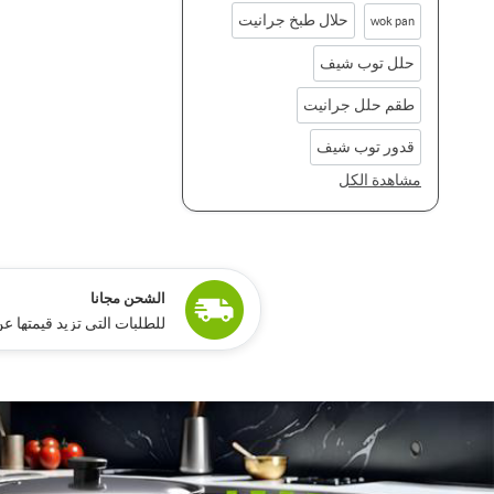
حلال طبخ جرانيت
wok pan
حلل توب شيف
طقم حلل جرانيت
قدور توب شيف
مشاهدة الكل
ًالشحن مجانا
للطلبات التي تزيد قيمتها عن 15,000 جنيه مص