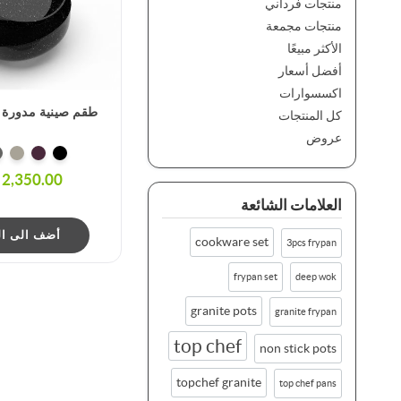
منتجات فرداني
منتجات مجمعة
الأكثر مبيعًا
أفضل أسعار
اكسسوارات
طقم صينية مدورة 26&30 سم
كل المنتجات
عروض
2,350.00 ج.م.‏
العلامات الشائعة
أضف الى ال
cookware set
3pcs frypan
frypan set
deep wok
granite pots
granite frypan
top chef
non stick pots
topchef granite
top chef pans