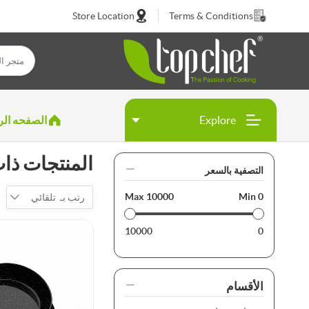
Store Location
Terms & Conditions
Explore
الصفحه الر
المنتجات ذات العلا
التصفية بالسعر
Max
10000
Min
0
رتب بـ
تلقائي
10000
0
الأقسام