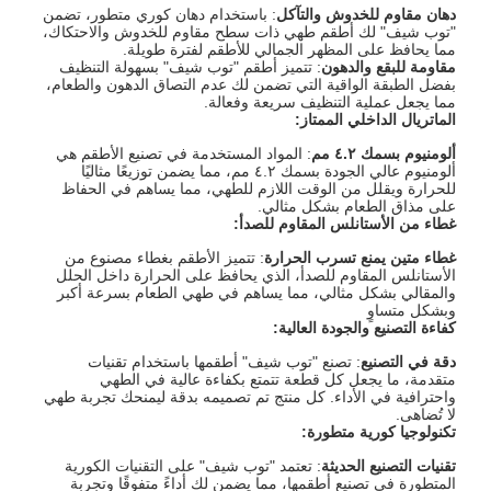
دهان مقاوم للخدوش والتآكل
: باستخدام دهان كوري متطور، تضمن
"توب شيف" لك أطقم طهي ذات سطح مقاوم للخدوش والاحتكاك،
مما يحافظ على المظهر الجمالي للأطقم لفترة طويلة.
مقاومة للبقع والدهون
: تتميز أطقم "توب شيف" بسهولة التنظيف
بفضل الطبقة الواقية التي تضمن لك عدم التصاق الدهون والطعام،
مما يجعل عملية التنظيف سريعة وفعالة.
الماتريال الداخلي الممتاز
:
ألومنيوم بسمك ٤.٢ مم
: المواد المستخدمة في تصنيع الأطقم هي
ألومنيوم عالي الجودة بسمك ٤.٢ مم، مما يضمن توزيعًا مثاليًا
للحرارة ويقلل من الوقت اللازم للطهي، مما يساهم في الحفاظ
على مذاق الطعام بشكل مثالي.
غطاء من الأستانلس المقاوم للصدأ
:
غطاء متين يمنع تسرب الحرارة
: تتميز الأطقم بغطاء مصنوع من
الأستانلس المقاوم للصدأ، الذي يحافظ على الحرارة داخل الحلل
والمقالي بشكل مثالي، مما يساهم في طهي الطعام بسرعة أكبر
وبشكل متساوٍ
كفاءة التصنيع والجودة العالية
:
دقة في التصنيع
: تصنع "توب شيف" أطقمها باستخدام تقنيات
متقدمة، ما يجعل كل قطعة تتمتع بكفاءة عالية في الطهي
واحترافية في الأداء. كل منتج تم تصميمه بدقة ليمنحك تجربة طهي
لا تُضاهى.
تكنولوجيا كورية متطورة
:
تقنيات التصنيع الحديثة
: تعتمد "توب شيف" على التقنيات الكورية
المتطورة في تصنيع أطقمها، مما يضمن لك أداءً متفوقًا وتجربة