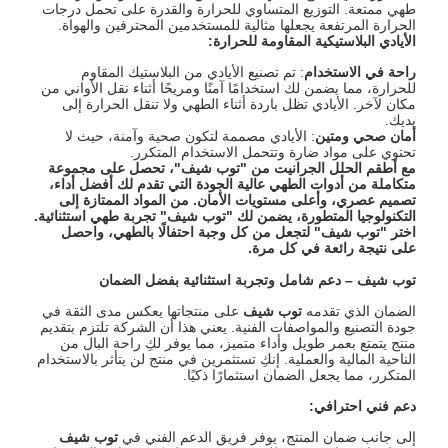
طهي ممتعة. التوزيع المتساوي للحرارة والقدرة على تحمل درجات
الحرارة المرتفعة يجعلها مثالية للمستخدمين المحترفين والهواة.
الأيادي البلاستيكية المقاومة للحرارة
:
راحة في الاستخدام
: تم تصنيع الأيادي من البلاستيك المقاوم
للحرارة، مما يضمن لك استخدامًا آمنًا ومريحًا أثناء نقل الأواني من
مكان لآخر. الأيادي تظل باردة أثناء الطهي ولا تنقل الحرارة إلى
يديك.
أمان صحي ومتين
: الأيادي مصممة لتكون صحية وآمنة، حيث لا
تحتوي على مواد ضارة وتتحمل الاستخدام المتكرر.
مع أطقم الحلل الجرانيت من "توب شيف"، تحصل على مجموعة
متكاملة من أدوات الطهي عالية الجودة التي تقدم لك أفضل أداء،
تصميم عصري، وأعلى مستويات الأمان. من المواد الممتازة إلى
التكنولوجيا المتطورة، يضمن لك "توب شيف" تجربة طهي استثنائية.
اختر "توب شيف" لتجعل من كل وجبة احتفالًا بالطهي، واحصل
على نتيجة رائعة في كل مرة
.
توب شيف
–
دعم شامل وتجربة استثنائية بفضل الضمان
الضمان الذي تقدمه
توب شيف
على منتجاتها يعكس مدى الثقة في
جودة التصنيع والمواصفات الفنية. يعني هذا أن الشركة تلتزم بتقديم
منتج يتمتع بعمر طويل وأداء متميز، مما يوفر لكِ راحة البال من
الناحية المالية والعملية. إنكِ تستثمرين في منتج لن يتأثر بالاستخدام
المتكرر، مما يجعل الضمان استثمارًا ذكيًا.
دعم فني احترافي
:
إلى جانب ضمان المنتج، يوفر فريق الدعم الفني في
توب شيف