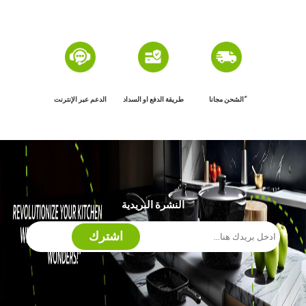
ًالشحن مجانا
طريقة الدفع او السداد
الدعم عبر الإنترنت
النشرة البريدية
اشترك