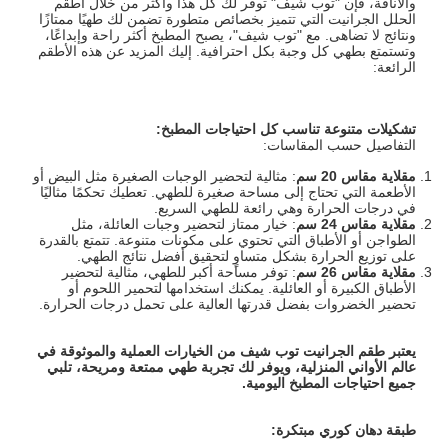
والأناقة، فإن "توب شيف" توفر لك كل هذا وأكثر من خلال أطقم
الحلل الجرانيت التي تتميز بخصائص متطورة تضمن لك طهيًا ممتازًا
ونتائج لا تضاهى. مع "توب شيف"، يصبح المطبخ أكثر راحة وإبداعًا،
وتستمتع بطهي كل وجبة بكل احترافية. إليك المزيد عن هذه الأطقم
الرائعة:
تشكيلات متنوعة تناسب كل احتياجات المطبخ
:
التفاصيل حسب المقاسات:
مقلاية مقاس 20 سم
: مثالية لتحضير الوجبات الصغيرة مثل البيض أو
الأطعمة التي تحتاج إلى مساحة صغيرة للطهي. تعطيك تحكمًا مثاليًا
في درجات الحرارة وهي رائعة للطهي السريع.
مقلاية مقاس 24 سم
: خيار ممتاز لتحضير وجبات العائلة، مثل
الطواجن أو الأطباق التي تحتوي على مكونات متنوعة. تتمتع بالقدرة
على توزيع الحرارة بشكل متساوٍ لتحقيق أفضل نتائج الطهي.
مقلاية مقاس 26 سم
: توفر مساحة أكبر للطهي، مثالية لتحضير
الأطباق الكبيرة أو العائلية. يمكنك استخدامها لتحمير اللحوم أو
تحضير الخضروات بفضل قدرتها العالية على تحمل درجات الحرارة.
يعتبر طقم الجرانيت توب شيف من الخيارات العملية والموثوقة في
عالم الأواني المنزلية، ويوفر لك تجربة طهي ممتعة ومريحة، تلبي
جميع احتياجات المطبخ اليومية
.
طبقة دهان كوري مبتكرة
: