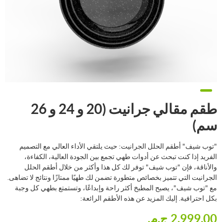
طقم مقالي جرانيت (20 و 24 و 26
سم)
"توب شيف" أطقم الحلل الجرانيت: حيث يلتقي الأداء العالي مع التصميم
الفريد إذا كنت تبحث عن أدوات طهي تجمع بين الجودة العالية، الكفاءة،
والأناقة، فإن "توب شيف" توفر لك كل هذا وأكثر من خلال أطقم الحلل
الجرانيت التي تتميز بخصائص متطورة تضمن لك طهيًا ممتازًا ونتائج لا تضاهى.
مع "توب شيف"، يصبح المطبخ أكثر راحة وإبداعًا، وتستمتع بطهي كل وجبة
بكل احترافية. إليك المزيد عن هذه الأطقم الرائعة:
2,999.00 ج.م.‏