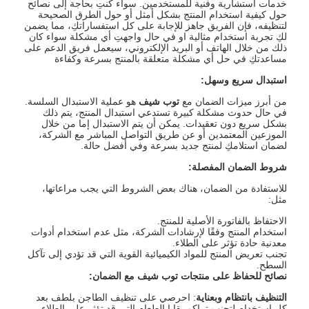
خدمات استشارية وفنية للمستخدمين. سواء كنتِ بحاجة إلى نصائح
حول كيفية استخدام المنتج بشكل أمثل أو حول الطرق الصحيحة
لتنظيفه، فإن الفريق جاهز للإجابة على كل استفساراتكِ، مما يضمن
لكِ تجربة استخدام مثالية او في حال واجهتِ أي مشكلة سواء كان
ذلك من خلال الهاتف أو البريد الإلكتروني، سيعمل فريق الدعم على
مساعدتكِ في حل أي مشكلة متعلقة بالمنتج بسرعة وكفاءة
استبدال سريع وسهل
:
من أبرز ميزات الضمان مع
توب شيف
هو عملية الاستبدال السلسة.
في حال حدوث مشكلة كبيرة تستدعي استبدال المنتج، يتم ذلك
بشكل سريع دون تعقيدات. يمكن أن يتم الاستبدال إما من خلال
الموزعين المعتمدين أو عن طريق التواصل المباشر مع الشركة،
لضمان استلامكِ لمنتج جديد بسرعة وفي أفضل حالة.
شروط الضمان المفصلة
:
للاستفادة من الضمان، هناك بعض الشروط التي يجب مراعاتها،
مثل:
الاحتفاظ بالفاتورة الأصلية للمنتج.
استخدام المنتج وفقًا لإرشادات الشركة، مثل عدم استخدام أدوات
معدنية حادة تؤثر على الطلاء.
تجنب تعريض المنتج للمواد الكيميائية القوية التي قد تؤدي إلى تآكل
السطح.
نصائح للحفاظ على
منتجات
توب شيف مع الضمان
:
التنظيف بانتظام وبعناية
: احرصي على تنظيف الطاجن بلطف بعد
كل استخدام لتجنب تراكم بقايا الطعام التي قد تؤثر على الطلاء.