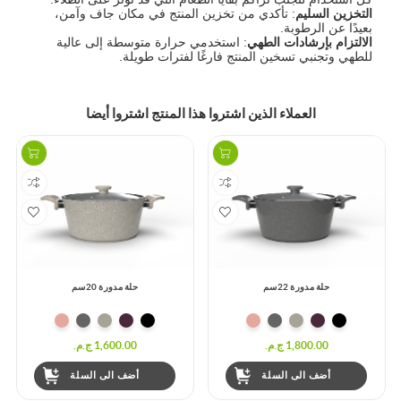
التخزين السليم
: تأكدي من تخزين المنتج في مكان جاف وآمن،
بعيدًا عن الرطوبة.
الالتزام بإرشادات الطهي
: استخدمي حرارة متوسطة إلى عالية
للطهي وتجنبي تسخين المنتج فارغًا لفترات طويلة.
العملاء الذين اشتروا هذا المنتج اشتروا أيضا
حلة مدورة 22سم
حلة مدورة 20سم
1,800.00 ج.م.‏
1,600.00 ج.م.‏
أضف الى السلة
أضف الى السلة