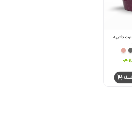
ت دائرية -
سلة