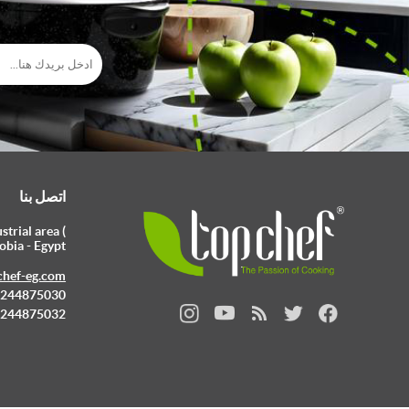
اتصل بنا
trial area (
obia - Egypt
chef-eg.com
 0244875030
 0244875032