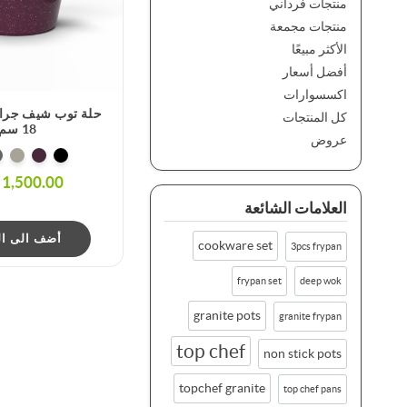
منتجات فرداني
منتجات مجمعة
الأكثر مبيعًا
أفضل أسعار
اكسسوارات
حلة توب شيف جراني
كل المنتجات
18 سم
عروض
1,500.00 ج.م.‏
العلامات الشائعة
أضف الى ال
cookware set
3pcs frypan
frypan set
deep wok
granite pots
granite frypan
top chef
non stick pots
topchef granite
top chef pans