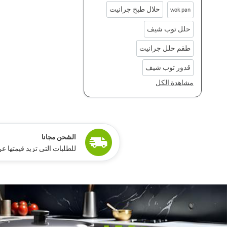
حلال طبخ جرانيت
wok pan
حلل توب شيف
طقم حلل جرانيت
قدور توب شيف
مشاهدة الكل
ًالشحن مجانا
للطلبات التي تزيد قيمتها عن 15,000 جنيه مص