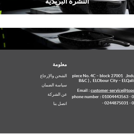
النشرة البريدية
معلومة
piece No. 4C – block 27001 ,Indus
الشحن والإرجاع
B&C ) , ELObour City – ELQali
سياسة الضمان
Email :
customer-service@top
عن الشركة
phone number : 01004443563 -
- 0244875031 -
اتصل بنا