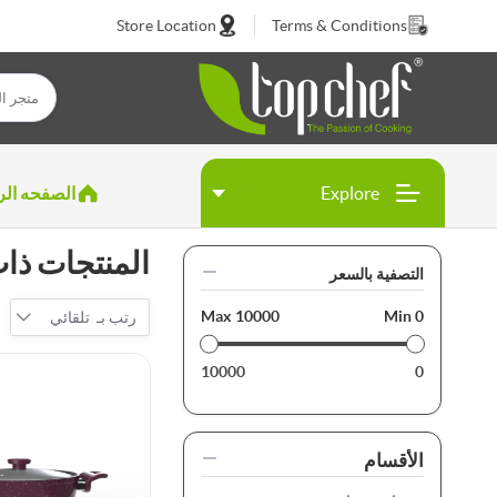
Store Location
Terms & Conditions
Explore
الصفحه الر
المنتجات ذات العلامة '
التصفية بالسعر
Max
10000
Min
0
رتب بـ
تلقائي
10000
0
الأقسام