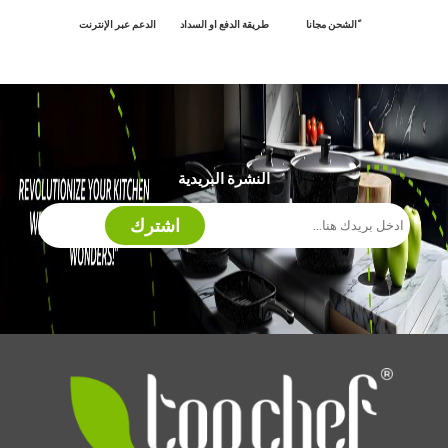
ًالشحن مجانا
طريقة الدفع او السداد
الدعم عبر الإنترنت
النشرة البريدية
اشترك