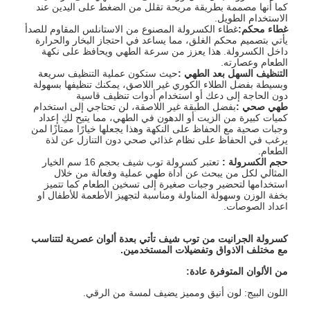
كما أنها مصممة بطريقة مريحة تقلل من الضغط على اليدين عند
الاستخدام الطويل.
غطاء محكم
:
غطاء الكسرولة المصنوع من الاستانلس المقاوم للصدأ
يأتي بتصميم محكم الغلق، مما يساعد في احتجاز البخار والحرارة
داخل الكسرولة. هذا يعزز من سرعة الطهي ويحافظ على نكهة
الطعام وعصارته.
التنظيف السهل بعد الطهي
:
حيث ستكون عملية التنظيف سريعة
وبسيطة بفضل الطلاء الكوري غير اللاصق، يمكنك تنظيفها بسهولة
دون الحاجة إلى دعك أو استخدام أدوات تنظيف قاسية
طهي صحي
:
بفضل الطبقة غير اللاصقة، لن تحتاجي إلى استخدام
كميات كبيرة من الزيت أو الدهون في الطهي، مما يتيح لكِ إعداد
وجبات صحية مع الحفاظ على النكهة وهذا يجعلها خيارًا ممتازًا لمن
يرغب في الحفاظ على نظام غذائي صحي دون التنازل عن لذة
الطعام.
حجم الكسرولة :
تعتبر كسرولة توب شيف بحجم 16 سم الخيار
المثالي لكل من يبحث عن أداة طهي عملية وفعالة من خلال
استخدامها لتحضير وجبات صغيرة إلى تسخين الطعام كما تتميز
بخفة الوزن وسهولة المناولة ومناسبة لتجهيز الأطعمة للأطفال او
اعداد الصوصات.
كسرولة الجرانيت من توب شيف تأتي بعدة ألوان عصرية لتتناسب
مع مختلف الاذواق وتفضيلات المستخدمين
.
من الألوان المتوفرة عادة
:
اللون البيج: لون أنيق ومميز يضيف لمسة من الرقي.