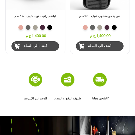
شواية مربعة توب شيف - 28 سم
لبانة جرانيت توب شيف - 16 سم
1,400.00 ج.م.‏
1,400.00 ج.م.‏
أضف الى السلة
أضف الى السلة
ًالشحن مجانا
طريقة الدفع او السداد
الدعم عبر الإنترنت