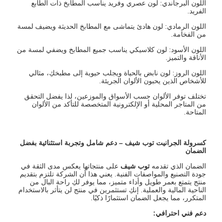
اللون البرجاندي: لون عصري وفريد يناسب المطابخ ذات الطابع
الفريد.
اللون الرمادي: لون هادئ يتماشى مع المطابخ الحديثة ويضيف لمسة
من الفخامة.
اللون الأسود: لون كلاسيكي يناسب جميع المطابخ ويضفي لمسة من
الأناقة والتميز.
اللون الروز: لون نابض بالحياة ويجلب حيوية إلى مطبخكِ، مثالي
للأشخاص الذين يحبون الألوان الجريئة.
تختلف توفر الألوان حسب الأسواق والموزعين، لذا يفضل التحقق
من المتاجر المحلية أو الإلكترونية المتخصصة للتأكد من الألوان
المتاحة.
كسرولة الجرانيت توب شيف
–
دعم شامل وتجربة استثنائية بفضل
الضمان
الضمان الذي تقدمه
توب شيف
على منتجاتها يعكس مدى الثقة في
جودة التصنيع والمواصفات الفنية. يعني هذا أن الشركة تلتزم بتقديم
منتج يتمتع بعمر طويل وأداء متميز، مما يوفر لكِ راحة البال من
الناحية المالية والعملية. إنكِ تستثمرين في منتج لن يتأثر بالاستخدام
المتكرر، مما يجعل الضمان استثمارًا ذكيًا.
دعم فني احترافي
: