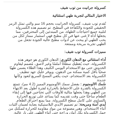
كسرولة جرانيت من توب شيف
الاختيار المثالي لتجربة طهي استثنائية
تُقدم توب شيف، كسرولة الجرانيت بحجم 16 سم والتي تمثل الرمز
الحقيقي للجودة والكفاءة في المطبخ. تم تصميم هذه الكسرولة
لتلبية جميع احتياجات الطهاة، من المبتدئين إلى المحترفين، مما
يجعلها أداة لا غنى عنها في كل مطبخ فهي استثمار ممتاز لكل من
يحب الطهي أو يبحث عن أدوات مطبخ عالية الجودة تجعل من
الطهي تجربة مريحة وممتعة.
مميزات كسرولة توب شيف
:
أداء استثنائي مع الدهان الكوري
:
الدهان الكوري هو جوهر هذه
الكسرولة، حيث يُعطيكِ سطحًا أملسًا وغير لاصق، مُصمم ليقاوم
الخدوش حتى مع الاستخدام اليومي الكثيف وهذا الطلاء يضمن طهيًا
صحيًا بأقل كمية ممكنة من الدهون، ويوفر عليكِ جهد تنظيف
الكسرولة بعد الاستخدام، حيث يكفي المسح السريع لتعود وكأنها
جديدة.
سُمك الالومنيوم
:
بفضل سمك الألومنيوم المميز (4.2 مم)، تتمتع
الكسرولة بالقدرة على الاحتفاظ بالحرارة لفترة أطول بعد الانتهاء
من الطهي وهذا يجعلها مثالية للأوقات التي تحتاجين فيها إلى إبقاء
الطعام ساخنًا حتى وقت تقديمه كما يساعد على توزيع الحرارة
بالتساوي على كامل سطح الكسرولة، مما يمنع احتراق الطعام.
أيدي آمنة ومريحة
:
تم تصميم الأيدي البلاستيكية بعناية لضمان الثبات
أثناء الاستخدام، وهي مصنوعة من مواد مقاومة للحرارة لتمكنكِ من
حمل الكسرولة بكل أمان وراحة حتى أثناء الطهي على نار عالية.