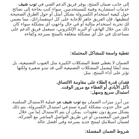
إلى جانب ضمان المنتج، يوفر فريق الدعم الفني في
توب شيف
خدمات استشارية وفنية للمستخدمين. سواء كنتِ بحاجة إلى نصائح
حول كيفية استخدام الكسرولة بشكل أمثل أو حول الطرق الصحيحة
لتنظيفها، فإن الفريق جاهز للإجابة على كل استفساراتكِ، مما يضمن
لكِ تجربة استخدام مثالية او في حال واجهتِ أي مشكلة سواء كان
ذلك من خلال الهاتف أو البريد الإلكتروني، سيعمل فريق الدعم على
مساعدتكِ في حل أي مشكلة متعلقة بالمنتج بسرعة وكفاءة
تغطية واسعة للمشاكل المحتملة
:
الضمان لا يغطي فقط المشكلات الكبيرة مثل العيوب التصنيعية، بل
يمتد أيضًا ليشمل المشكلات التصنيعية التي قد تبدو صغيرة ولكنها
تؤثر على أداء المنتج، مثل:
فقدان قدرة الطلاء على مقاومة الالتصاق
.
تآكل الأيادي أو الغطاء مع مرور الوقت
.
استبدال سريع وسهل
:
من أبرز ميزات الضمان مع
توب شيف
هو عملية الاستبدال السلسة.
في حال حدوث مشكلة كبيرة تستدعي استبدال الكسرولة، يتم ذلك
بشكل سريع دون تعقيدات. يمكن أن يتم الاستبدال إما من خلال
الموزعين المعتمدين أو عن طريق التواصل المباشر مع الشركة،
لضمان استلامكِ لمنتج جديد بسرعة وفي أفضل حالة.
شروط الضمان المفصلة
: