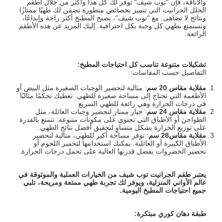
والأناقة، فإن "توب شيف" توفر لك كل هذا وأكثر من خلال أطقم
الحلل الجرانيت التي تتميز بخصائص متطورة تضمن لك طهيًا ممتازًا
ونتائج لا تضاهى. مع "توب شيف"، يصبح المطبخ أكثر راحة وإبداعًا،
وتستمتع بطهي كل وجبة بكل احترافية. إليك المزيد عن هذه الأطقم
الرائعة:
تشكيلات متنوعة تناسب كل احتياجات المطبخ
:
التفاصيل حسب المقاسات:
مقلاية مقاس 20 سم
: مثالية لتحضير الوجبات الصغيرة مثل البيض أو
الأطعمة التي تحتاج إلى مساحة صغيرة للطهي. تعطيك تحكمًا مثاليًا
في درجات الحرارة وهي رائعة للطهي السريع.
مقلاية مقاس 24 سم
: خيار ممتاز لتحضير وجبات العائلة، مثل
الطواجن أو الأطباق التي تحتوي على مكونات متنوعة. تتمتع بالقدرة
على توزيع الحرارة بشكل متساوٍ لتحقيق أفضل نتائج الطهي.
مقلاية مقاس28 سم
: توفر مساحة أكبر للطهي، مثالية لتحضير
الأطباق الكبيرة أو العائلية. يمكنك استخدامها لتحمير اللحوم أو
تحضير الخضروات بفضل قدرتها العالية على تحمل درجات الحرارة.
يعتبر طقم الجرانيت توب شيف من الخيارات العملية والموثوقة في
عالم الأواني المنزلية، ويوفر لك تجربة طهي ممتعة ومريحة، تلبي
جميع احتياجات المطبخ اليومية
.
طبقة دهان كوري مبتكرة
: