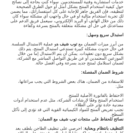
خدمات استشارية وفنية للمستخدمين. سواء كنتِ بحاجة إلى نصائح
حول كيفية استخدام المنتج بشكل أمثل أو حول الطرق الصحيحة
لتنظيفه، فإن الفريق جاهز للإجابة على كل استفساراتكِ، مما يضمن
لكِ تجربة استخدام مثالية او في حال واجهتِ أي مشكلة سواء كان
ذلك من خلال الهاتف أو البريد الإلكتروني، سيعمل فريق الدعم على
مساعدتكِ في حل أي مشكلة متعلقة بالمنتج بسرعة وكفاءة
استبدال سريع وسهل
:
من أبرز ميزات الضمان مع
توب شيف
هو عملية الاستبدال السلسة.
في حال حدوث مشكلة كبيرة تستدعي استبدال المنتج، يتم ذلك
بشكل سريع دون تعقيدات. يمكن أن يتم الاستبدال إما من خلال
الموزعين المعتمدين أو عن طريق التواصل المباشر مع الشركة،
لضمان استلامكِ لمنتج جديد بسرعة وفي أفضل حالة.
شروط الضمان المفصلة
:
للاستفادة من الضمان، هناك بعض الشروط التي يجب مراعاتها،
مثل:
الاحتفاظ بالفاتورة الأصلية للمنتج.
استخدام المنتج وفقًا لإرشادات الشركة، مثل عدم استخدام أدوات
معدنية حادة تؤثر على الطلاء.
تجنب تعريض المنتج للمواد الكيميائية القوية التي قد تؤدي إلى تآكل
السطح.
نصائح للحفاظ على
منتجات
توب شيف مع الضمان
:
التنظيف بانتظام وبعناية
: احرصي على تنظيف الطاجن بلطف بعد