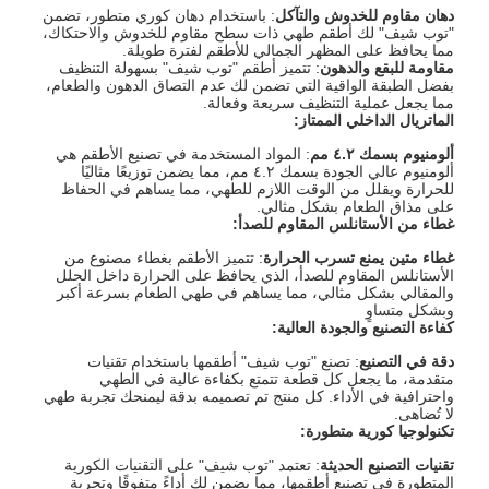
دهان مقاوم للخدوش والتآكل
: باستخدام دهان كوري متطور، تضمن
"توب شيف" لك أطقم طهي ذات سطح مقاوم للخدوش والاحتكاك،
مما يحافظ على المظهر الجمالي للأطقم لفترة طويلة.
مقاومة للبقع والدهون
: تتميز أطقم "توب شيف" بسهولة التنظيف
بفضل الطبقة الواقية التي تضمن لك عدم التصاق الدهون والطعام،
مما يجعل عملية التنظيف سريعة وفعالة.
الماتريال الداخلي الممتاز
:
ألومنيوم بسمك ٤.٢ مم
: المواد المستخدمة في تصنيع الأطقم هي
ألومنيوم عالي الجودة بسمك ٤.٢ مم، مما يضمن توزيعًا مثاليًا
للحرارة ويقلل من الوقت اللازم للطهي، مما يساهم في الحفاظ
على مذاق الطعام بشكل مثالي.
غطاء من الأستانلس المقاوم للصدأ
:
غطاء متين يمنع تسرب الحرارة
: تتميز الأطقم بغطاء مصنوع من
الأستانلس المقاوم للصدأ، الذي يحافظ على الحرارة داخل الحلل
والمقالي بشكل مثالي، مما يساهم في طهي الطعام بسرعة أكبر
وبشكل متساوٍ
كفاءة التصنيع والجودة العالية
:
دقة في التصنيع
: تصنع "توب شيف" أطقمها باستخدام تقنيات
متقدمة، ما يجعل كل قطعة تتمتع بكفاءة عالية في الطهي
واحترافية في الأداء. كل منتج تم تصميمه بدقة ليمنحك تجربة طهي
لا تُضاهى.
تكنولوجيا كورية متطورة
:
تقنيات التصنيع الحديثة
: تعتمد "توب شيف" على التقنيات الكورية
المتطورة في تصنيع أطقمها، مما يضمن لك أداءً متفوقًا وتجربة