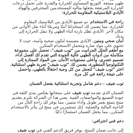
طهي ممتعة. التوزيع المتساوي للحرارة والقدرة على تحمل درجات
الحرارة المرتفعة يجعلها مثالية للمستخدمين المحترفين والهواة.
الأيادي البلاستيكية المقاومة للحرارة
:
راحة في الاستخدام
: تم تصنيع الأيادي من البلاستيك المقاوم
للحرارة، مما يضمن لك استخدامًا آمنًا ومريحًا أثناء نقل الأواني من
مكان لآخر. الأيادي تظل باردة أثناء الطهي ولا تنقل الحرارة إلى
يديك.
أمان صحي ومتين
: الأيادي مصممة لتكون صحية وآمنة، حيث لا
تحتوي على مواد ضارة وتتحمل الاستخدام المتكرر.
مع أطقم الحلل الجرانيت من "توب شيف"، تحصل على مجموعة
متكاملة من أدوات الطهي عالية الجودة التي تقدم لك أفضل أداء،
تصميم عصري، وأعلى مستويات الأمان. من المواد الممتازة إلى
التكنولوجيا المتطورة، يضمن لك "توب شيف" تجربة طهي استثنائية.
اختر "توب شيف" لتجعل من كل وجبة احتفالًا بالطهي، واحصل
على نتيجة رائعة في كل مرة
.
توب شيف
–
دعم شامل وتجربة استثنائية بفضل الضمان
الضمان الذي تقدمه
توب شيف
على منتجاتها يعكس مدى الثقة في
جودة التصنيع والمواصفات الفنية. يعني هذا أن الشركة تلتزم بتقديم
منتج يتمتع بعمر طويل وأداء متميز، مما يوفر لكِ راحة البال من
الناحية المالية والعملية. إنكِ تستثمرين في منتج لن يتأثر بالاستخدام
المتكرر، مما يجعل الضمان استثمارًا ذكيًا.
دعم فني احترافي
:
إلى جانب ضمان المنتج، يوفر فريق الدعم الفني في
توب شيف