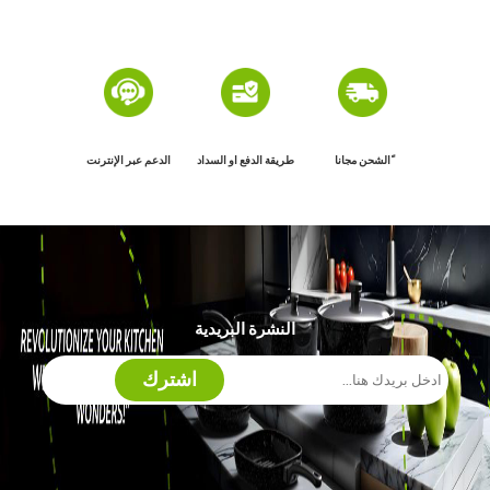
ًالشحن مجانا
طريقة الدفع او السداد
الدعم عبر الإنترنت
النشرة البريدية
اشترك