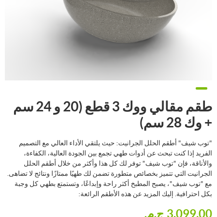
طقم مقالي ووك 3 قطع (20 و 24 سم
+ وك 28 سم)
"توب شيف" أطقم الحلل الجرانيت: حيث يلتقي الأداء العالي مع التصميم
الفريد إذا كنت تبحث عن أدوات طهي تجمع بين الجودة العالية، الكفاءة،
والأناقة، فإن "توب شيف" توفر لك كل هذا وأكثر من خلال أطقم الحلل
الجرانيت التي تتميز بخصائص متطورة تضمن لك طهيًا ممتازًا ونتائج لا تضاهى.
مع "توب شيف"، يصبح المطبخ أكثر راحة وإبداعًا، وتستمتع بطهي كل وجبة
بكل احترافية. إليك المزيد عن هذه الأطقم الرائعة:
3,099.00 ج.م.‏