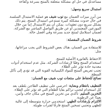
مساعدتكِ في حل أي مشكلة متعلقة بالمنتج بسرعة وكفاءة
استبدال سريع وسهل
:
من أبرز ميزات الضمان مع
توب شيف
هو عملية الاستبدال السلسة.
في حال حدوث مشكلة كبيرة تستدعي استبدال المنتج، يتم ذلك
بشكل سريع دون تعقيدات. يمكن أن يتم الاستبدال إما من خلال
الموزعين المعتمدين أو عن طريق التواصل المباشر مع الشركة،
لضمان استلامكِ لمنتج جديد بسرعة وفي أفضل حالة.
شروط الضمان المفصلة
:
للاستفادة من الضمان، هناك بعض الشروط التي يجب مراعاتها،
مثل:
الاحتفاظ بالفاتورة الأصلية للمنتج.
استخدام المنتج وفقًا لإرشادات الشركة، مثل عدم استخدام أدوات
معدنية حادة تؤثر على الطلاء.
تجنب تعريض المنتج للمواد الكيميائية القوية التي قد تؤدي إلى تآكل
السطح.
نصائح للحفاظ على
منتجات
توب شيف مع الضمان
:
التنظيف بانتظام وبعناية
: احرصي على تنظيف الطاجن بلطف بعد
كل استخدام لتجنب تراكم بقايا الطعام التي قد تؤثر على الطلاء.
التخزين السليم
: تأكدي من تخزين المنتج في مكان جاف وآمن،
بعيدًا عن الرطوبة.
الالتزام بإرشادات الطهي
: استخدمي حرارة متوسطة إلى عالية
للطهي وتجنبي تسخين المنتج فارغًا لفترات طويلة.