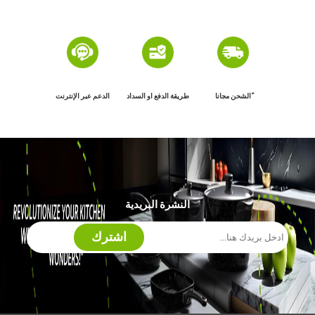
ًالشحن مجانا
طريقة الدفع او السداد
الدعم عبر الإنترنت
النشرة البريدية
اشترك