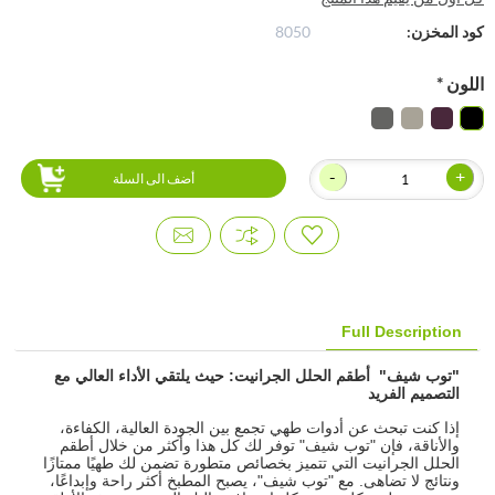
كود المخزن:
8050
اللون
*
-
+
أضف الى السلة
Full Description
"توب شيف" أطقم الحلل الجرانيت: حيث يلتقي الأداء العالي مع
التصميم الفريد
إذا كنت تبحث عن أدوات طهي تجمع بين الجودة العالية، الكفاءة،
والأناقة، فإن "توب شيف" توفر لك كل هذا وأكثر من خلال أطقم
الحلل الجرانيت التي تتميز بخصائص متطورة تضمن لك طهيًا ممتازًا
ونتائج لا تضاهى. مع "توب شيف"، يصبح المطبخ أكثر راحة وإبداعًا،