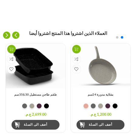
العملاء الذين اشتروا هذا المنتج اشتروا أيضا
مقلاية مدورة 24سم
طقم طاجن مستطيل 30&35سم
1,200.00 ج.م.‏
2,699.00 ج.م.‏
أضف الى السلة
أضف الى السلة