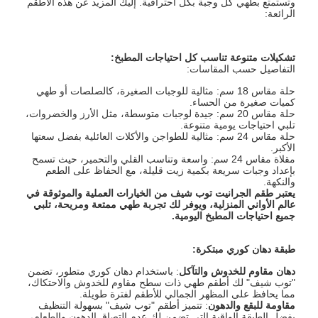
وتستمتع بطهي كل وجبة بكل احترافية. إليك المزيد عن هذه الأطقم
الرائعة:
تشكيلات متنوعة تناسب كل احتياجات المطبخ
:
التفاصيل حسب المقاسات:
حلة مقاس 18 سم: مثالية للوجبات الصغيرة، كالصلصات أو طهي
كميات صغيرة من الحساء.
حلة مقاس 20 سم: جيدة لوجبات متوسطة، مثل الأرز والخضروات،
تلبي احتياجات يومية متنوعة.
حلة مقاس 24 سم: مثالية للطواجن والأكلات العائلية بفضل سعتها
الأكبر.
مقلاة مقاس 24 سم: واسعة وتناسب القلي والتحمير، حيث تسمح
بإعداد وجبات سريعة بكمية زيت قليلة، مع الحفاظ على الطعم
والنكهة.
يعتبر طقم الجرانيت توب شيف من الخيارات العملية والموثوقة في
عالم الأواني المنزلية، ويوفر لك تجربة طهي ممتعة ومريحة، تلبي
جميع احتياجات المطبخ اليومية
.
طبقة دهان كوري مبتكرة
:
دهان مقاوم للخدوش والتآكل
: باستخدام دهان كوري متطور، تضمن
"توب شيف" لك أطقم طهي ذات سطح مقاوم للخدوش والاحتكاك،
مما يحافظ على المظهر الجمالي للأطقم لفترة طويلة.
مقاومة للبقع والدهون
: تتميز أطقم "توب شيف" بسهولة التنظيف
بفضل الطبقة الواقية التي تضمن لك عدم التصاق الدهون والطعام،