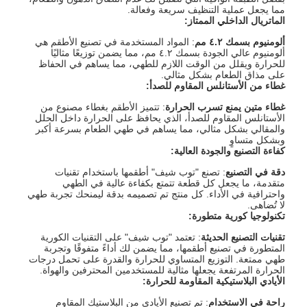
مما يجعل عملية التنظيف سريعة وفعالة.
الماتريال الداخلي الممتاز
:
ألومنيوم بسمك ٤.٢ مم
: المواد المستخدمة في تصنيع الأطقم هي
ألومنيوم عالي الجودة بسمك ٤.٢ مم، مما يضمن توزيعًا مثاليًا
للحرارة ويقلل من الوقت اللازم للطهي، مما يساهم في الحفاظ
على مذاق الطعام بشكل مثالي.
غطاء من الأستانلس المقاوم للصدأ
:
غطاء متين يمنع تسرب الحرارة
: تتميز الأطقم بغطاء مصنوع من
الأستانلس المقاوم للصدأ، الذي يحافظ على الحرارة داخل الحلل
والمقالي بشكل مثالي، مما يساهم في طهي الطعام بسرعة أكبر
وبشكل متساوٍ
كفاءة التصنيع والجودة العالية
:
دقة في التصنيع
: تصنع "توب شيف" أطقمها باستخدام تقنيات
متقدمة، ما يجعل كل قطعة تتمتع بكفاءة عالية في الطهي
واحترافية في الأداء. كل منتج تم تصميمه بدقة ليمنحك تجربة طهي
لا تُضاهى.
تكنولوجيا كورية متطورة
:
تقنيات التصنيع الحديثة
: تعتمد "توب شيف" على التقنيات الكورية
المتطورة في تصنيع أطقمها، مما يضمن لك أداءً متفوقًا وتجربة
طهي ممتعة. التوزيع المتساوي للحرارة والقدرة على تحمل درجات
الحرارة المرتفعة يجعلها مثالية للمستخدمين المحترفين والهواة.
الأيادي البلاستيكية المقاومة للحرارة
:
راحة في الاستخدام
: تم تصنيع الأيادي من البلاستيك المقاوم