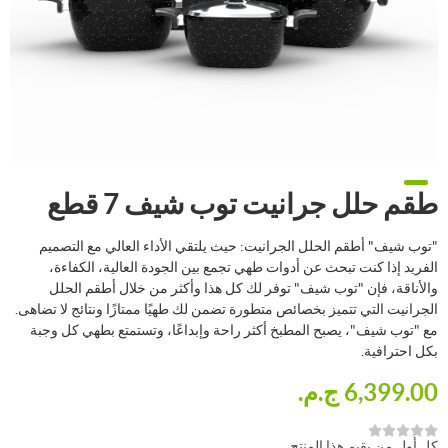
طقم حلل جرانيت توب شيف 7 قطع
"توب شيف" أطقم الحلل الجرانيت: حيث يلتقي الأداء العالي مع التصميم
الفريد إذا كنت تبحث عن أدوات طهي تجمع بين الجودة العالية، الكفاءة،
والأناقة، فإن "توب شيف" توفر لك كل هذا وأكثر من خلال أطقم الحلل
الجرانيت التي تتميز بخصائص متطورة تضمن لك طهيًا ممتازًا ونتائج لا تضاهى.
مع "توب شيف"، يصبح المطبخ أكثر راحة وإبداعًا، وتستمتع بطهي كل وجبة
بكل احترافية.
6,399.00 ج.م.‏
كل أول من يقيم هذا المنتج