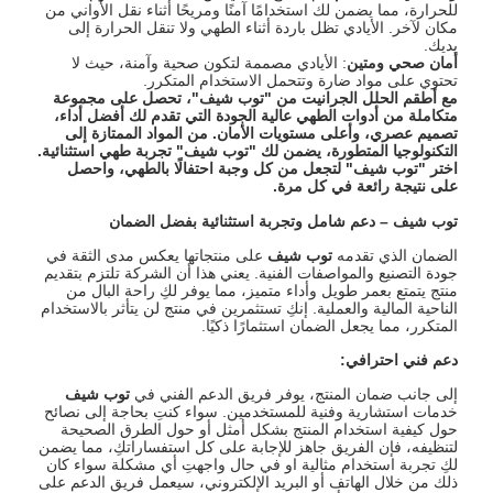
للحرارة، مما يضمن لك استخدامًا آمنًا ومريحًا أثناء نقل الأواني من
مكان لآخر. الأيادي تظل باردة أثناء الطهي ولا تنقل الحرارة إلى
يديك.
أمان صحي ومتين
: الأيادي مصممة لتكون صحية وآمنة، حيث لا
تحتوي على مواد ضارة وتتحمل الاستخدام المتكرر.
مع أطقم الحلل الجرانيت من "توب شيف"، تحصل على مجموعة
متكاملة من أدوات الطهي عالية الجودة التي تقدم لك أفضل أداء،
تصميم عصري، وأعلى مستويات الأمان. من المواد الممتازة إلى
التكنولوجيا المتطورة، يضمن لك "توب شيف" تجربة طهي استثنائية.
اختر "توب شيف" لتجعل من كل وجبة احتفالًا بالطهي، واحصل
على نتيجة رائعة في كل مرة
.
توب شيف
–
دعم شامل وتجربة استثنائية بفضل الضمان
الضمان الذي تقدمه
توب شيف
على منتجاتها يعكس مدى الثقة في
جودة التصنيع والمواصفات الفنية. يعني هذا أن الشركة تلتزم بتقديم
منتج يتمتع بعمر طويل وأداء متميز، مما يوفر لكِ راحة البال من
الناحية المالية والعملية. إنكِ تستثمرين في منتج لن يتأثر بالاستخدام
المتكرر، مما يجعل الضمان استثمارًا ذكيًا.
دعم فني احترافي
:
إلى جانب ضمان المنتج، يوفر فريق الدعم الفني في
توب شيف
خدمات استشارية وفنية للمستخدمين. سواء كنتِ بحاجة إلى نصائح
حول كيفية استخدام المنتج بشكل أمثل أو حول الطرق الصحيحة
لتنظيفه، فإن الفريق جاهز للإجابة على كل استفساراتكِ، مما يضمن
لكِ تجربة استخدام مثالية او في حال واجهتِ أي مشكلة سواء كان
ذلك من خلال الهاتف أو البريد الإلكتروني، سيعمل فريق الدعم على