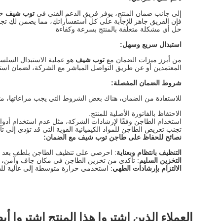
إلى جانب ضمان المنتج، يوفر فريق الدعم الفني في
توب شيف
خد
فإن الفريق جاهز للإجابة على كل استفساراتكِ، مما يضمن لكِ تج
حل أي مشكلة متعلقة بالمنتج بسرعة وكفاءة
استبدال سريع وسهل
:
من أبرز ميزات الضمان مع
توب شيف
هو عملية الاستبدال السلس
المعتمدين أو عن طريق التواصل المباشر مع الشركة، لضمان استل
شروط الضمان المفصلة
:
للاستفادة من الضمان، هناك بعض الشروط التي يجب مراعاتها، مث
الاحتفاظ بالفاتورة الأصلية للمنتج.
استخدام الطاجن وفقًا لإرشادات الشركة، مثل عدم استخدام أدوات
تجنب تعريض الطاجن للمواد الكيميائية القوية التي قد تؤدي إلى ت
نصائح للحفاظ على طاجن توب شيف مع الضمان
:
التنظيف بانتظام وبعناية
: احرصي على تنظيف الطاجن بلطف بعد كل ا
التخزين السليم
: تأكدي من تخزين الطاجن في مكان جاف وآمن، بع
الالتزام بإرشادات الطهي
: استخدمي حرارة متوسطة إلى عالية للط
العملاء الذين اشتروا هذا المنتج اشتروا أي