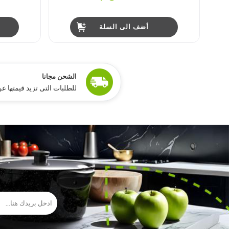
أضف الى السلة
ًالشحن مجانا
للطلبات التي تزيد قيمتها عن 15,000 جنيه مص