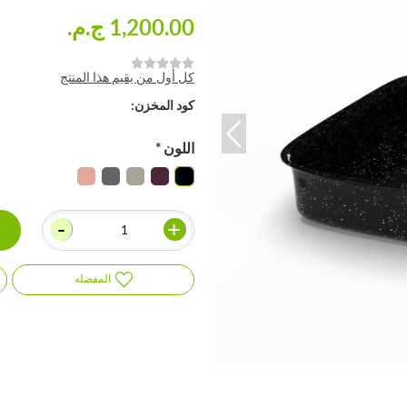
1,200.00 ج.م.‏
كل أول من يقيم هذا المنتج
كود المخزن:
اللون
*
-
+
المفضله