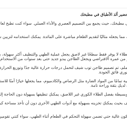
تطيل مقاس 25 سم إضافة رائعة إلى مطبخك، حيث يجمع بين التصميم العصري والأداء العملي. سواء
مما يجعله مثاليًا لتقديم الطعام مباشرة على المائدة. يمكنك استخدامه لتزيي
لطلاء لا يوفر فقط سطحًا غير لاصق يجعل عملية الطهي والتنظيف أكثر سهولة، ب
 من عمره الافتراضي ويجعل الطاجن يبدو جديد حتى بعد سنوات من الاستخدام.
ضل استخدام الألومنيوم السميك بسُمك 4.2 ملم، تم تصميم طاجن توب شيف لتحمل درجات حرارة عالية ج
وري فائق الجودة.
مًا من المواد الضارة مثل الرصاص والكادميوم، مما يجعلها خيارًا آمنًا للاستخ
ديكِ بثقة وراحة تامة.
يطة بفضل الطلاء الكوري غير اللاصق، يمكنكِ تنظيفها بسهولة دون الحاجة إ
بحيث يمكنكِ تخزينه بسهولة مع أدوات الطهي الأخرى دون أن تأخذ مساحة كب
 عالية حتي تضمن سهولة التحكم في الطعام أثناء الطهي، سواء كنتي تقومين بت