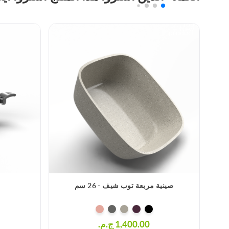
Top
New
product
صينية مربعة توب شيف - 26 سم
1,400.00 ج.م.‏