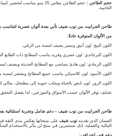
حجم الطاجن
:
حجم الطاجن مقاس 25 سم مناسب
الجانبية.
طاجن الجرانيت من توب شيف تأتي بعدة ألوان عصرية لتتناسب م
من الألوان المتوفرة عادةً
:
اللون البيج: لون أنيق ومميز يضيف لمسة من الرقي.
اللون البرجاندي: لون عصري وفريد يناسب المطابخ ذات الطابع الف
اللون الرمادي: لون هادئ يتماشى مع المطابخ الحديثة ويضيف لمس
اللون الأسود: لون كلاسيكي يناسب جميع المطابخ ويضفي لمسة من 
اللون الروز: لون نابض بالحياة ويجلب حيوية إلى مطبخكِ، مثالي لل
تختلف توفر الألوان حسب الأسواق والموزعين، لذا يفضل التحقق من 
طاجن الجرانيت من توب شيف
–
دعم شامل وتجربة استثنائية ب
الضمان الذي تقدمه
توب شيف
على منتجاتها يعكس مدى الثقة في جو
المالية والعملية. إنكِ تستثمرين في منتج لن يتأثر بالاستخدام المتك
دعم فني احترافي
: