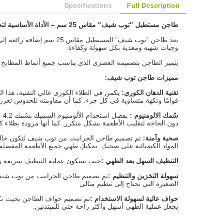
Specifications
Full Description
طاجن مستطيل "توب شيف" مقاس 25 سم – الأداة الأساسية لتحضير ألذ الأطباق في مطبخك
يعد طاجن "توب شيف" المس
وجبات شهية ومغذية بكل سهولة وكفاءة.
يتميز الطاجن بتصميمه العصري الذي يناسب جميع أنماط المطابخ، 
مميزات طاجن توب شيف
:
تقنية الدهان الكوري
:
يكمن في الطلاء الكوري عالي التقنية، هذا ا
قوامًا ونكهة متساوية في كل جزء. كما أن مقاومته للخدوش تعزز
سُمك الالومنيوم
:
بف
دون الحاجة لتقليب الأطعمة بشكل متكرر. كما أنها مزودة بطلاء ك
صحية وآمنة:
تم تصميم طاجن الجرانيت من توب شيف لتكون خالية تما
المواد الكيميائية على صحتك. يمكنكِ طهي جميع الأطعمة المفضلة ل
التنظيف السهل بعد الطهي
:
حيث ستكون عملية التنظيف سريعة وبس
سهولة التخزين والتنظيم :
تم تصميم طاجن الجرانيت من توب شيف 
الصغيرة التي تحتاج إلى تنظيم مثالي
حواف عالية لسهولة الاستخدام
:
تم تصميم حواف الطاجن بحيث تكون
يجعل عملية الطهي أسهل وأكثر راحة حتى للمبتدئين.