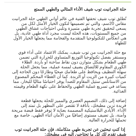
حلة الجرانيت توب شي
ف
الأداء المثالي والطهي الممتع
تُطلق توب شيف تحفتها الفنية في عالم أواني الطهي حلة الجرانيت
مقاس 20سم، والتي تم تصميمها لتكون الخيار الأمثل لكل من
يسعى لتحقيق تجربة طهي متميزة وتلبي احتياجات عشاق الطهي
من جميع المستويات، هذه الحلة ليست مجرد أداة طهي عادية، بل
هي انعكاس للتكنولوجيا المتقدمة والفخامة مما يجعلها الخيار الأول
للطهاة
مع حلة الجرانيت من توب شيف، يمكنك الاعتماد على أداء قوي
ومستقر بفضل تكنولوجيا التوزيع المتساوي للحرارة التي تضمن
طهي الطعام بشكل متوازن دون نقاط ساخنة أو باردة. الطلاء
الكوري المقاوم للالتصاق يضيف لمسة عملية، مما يجعل الحلة
سهلة التنظيف ويحافظ على طعامكِ صحيًا وطازجًا دون الحاجة إلى
كميات كبيرة من الزيت أو الزبدة. كما أن الغطاء المحكم المصنوع
من الاستانلس ستيل المقاوم للصدأ يوفر احتباسًا مثاليًا للبخار، مما
يساعد في تسريع عملية الطهي والحفاظ على نكهة الطعام وقيمته
الغذائية.
إضافة إلى ذلك، التصميم العصري والمميز للحلة يجعلها قطعة
فريدة تزين مطبخكِ، بأناقة لا تقتصر على المظهر بل تمتد إلى
الأداء. الأيادي البلاستيكية المصممة بعناية لا توفر فقط قبضة مريحة
وآمنة، بل تضيف مستوى إضافيًا من الأمان أثناء الطهي، خاصة مع
تحملها للحرارة العالية.
إذا كنتِ تبحثين عن تجربة طهي متكاملة، فإن حلة الجرانيت توب
شيف تقدم لكِ كل ما تحتاجين إليه في مطبخك
: