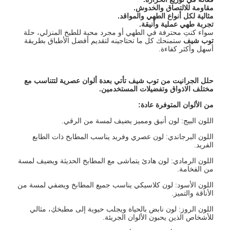
مقاومة للالتصاق والخدوش
.
مثالية لكل أنواع الطهي والمواقد
.
تجربة طهي عملية وأنيقة
.
سواء كنتِ محترفة في الطهي أو مجرد محبة للطبخ المنزلي، حلة
توب شيف
ستمنحك كل ما تحتاجينه لتقديم أفضل الأطباق بطريقة
أسهل وأكثر كفاءة.
حلل الجرانيت من توب شيف تأتي بعدة ألوان عصرية لتتناسب مع
مختلف الاذواق وتفضيلات المستخدمين
.
من الألوان المتوفرة عادة
:
اللون البيج: لون أنيق ومميز يضيف لمسة من الرقي.
اللون البرجاندي: لون عصري وفريد يناسب المطابخ ذات الطابع
الفريد.
اللون الرمادي: لون هادئ يتماشى مع المطابخ الحديثة ويضيف لمسة
من الفخامة.
اللون الأسود: لون كلاسيكي يناسب جميع المطابخ ويضفي لمسة من
الأناقة والتميز.
اللون الروز: لون نابض بالحياة ويجلب حيوية إلى مطبخكِ، مثالي
للأشخاص الذين يحبون الألوان الجريئة.