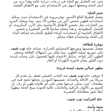
حتى عند التعامل مع الحلة في درجات حرارة عالية وهذا يزيد من
أمان الحلة ويجعلها أسهل في الاستخدام حتى مع الأطباق الثقيلة.
حجم الحلة
:
بفضل قطرها البالغ 20سم، توفرمرونة في الاستخدام حيث يمكنك
استخدامه لطهي حصص أكبر من مقاس 18 سم، مما يمنحك المزيد
من الخيارات مثل تحضير الأطباق الأساسية مثل الأرز، المكرونة، أو
الخضار المطبوخة، و هذا يجعله مناسبًا للأسر الصغيرة و تحضير
الأطباق الجانبية أو استخدامه كوعاء للطبخ بالبخارعند إضافة الماء
إلى الحلة واستخدام غطاء محكم.
موفرة للطاقة
:
بفضل تصميمها وتوزيعها المتساوي للحرارة، تساعد حلة
توب شيف
على تسريع عملية الطهي، مما يقلل من استهلاك الطاقة ويجعل
الطهي أكثر كفاءة. يمكنكِ الاعتماد عليها للحصول على وجبات لذيذة
دون القلق بشأن فاتورة الكهرباء أو الغاز.
مظهر جمالي يضيف لمسة فريدة
:
لا تتوقف حلة
توب شيف
عند الجانب العملي فقط، بل تقدم لكِ
مزيجًا من الأناقة والحداثة. تصميمها المودرن يجعلها تحفة فنية في
مطبخك، حيث يمكن عرضها بفخر على أي طاولة طهي أو رف. إن
الجمع بين الألوان الراقية والخامات عالية الجودة يمنح الحلة مظهرًا
أنيقًا يليق بمطابخك العصرية.
حلة الجرانيت توب شيف
:
متينة وآمنة
.
فعالة في توزيع الحرارة
.