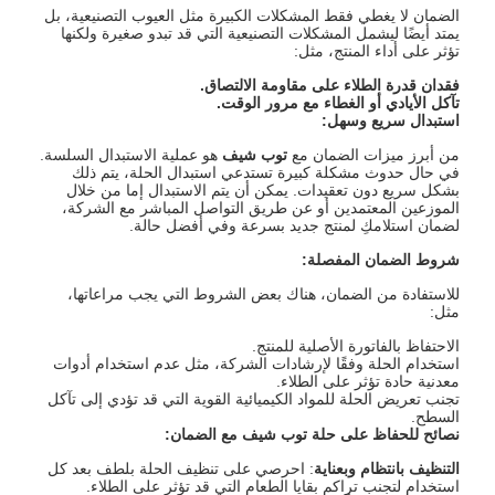
الضمان لا يغطي فقط المشكلات الكبيرة مثل العيوب التصنيعية، بل
يمتد أيضًا ليشمل المشكلات التصنيعية التي قد تبدو صغيرة ولكنها
تؤثر على أداء المنتج، مثل:
فقدان قدرة الطلاء على مقاومة الالتصاق
.
تآكل الأيادي أو الغطاء مع مرور الوقت
.
استبدال سريع وسهل
:
من أبرز ميزات الضمان مع
توب شيف
هو عملية الاستبدال السلسة.
في حال حدوث مشكلة كبيرة تستدعي استبدال الحلة، يتم ذلك
بشكل سريع دون تعقيدات. يمكن أن يتم الاستبدال إما من خلال
الموزعين المعتمدين أو عن طريق التواصل المباشر مع الشركة،
لضمان استلامكِ لمنتج جديد بسرعة وفي أفضل حالة.
شروط الضمان المفصلة
:
للاستفادة من الضمان، هناك بعض الشروط التي يجب مراعاتها،
مثل:
الاحتفاظ بالفاتورة الأصلية للمنتج.
استخدام الحلة وفقًا لإرشادات الشركة، مثل عدم استخدام أدوات
معدنية حادة تؤثر على الطلاء.
تجنب تعريض الحلة للمواد الكيميائية القوية التي قد تؤدي إلى تآكل
السطح.
نصائح للحفاظ على حلة توب شيف مع الضمان
:
التنظيف بانتظام وبعناية
: احرصي على تنظيف الحلة بلطف بعد كل
استخدام لتجنب تراكم بقايا الطعام التي قد تؤثر على الطلاء.