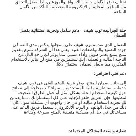
تختلف توفر الألوان حسب الأسواق والموزعين، لذا يفضل التحقق
من المتاجر المحلية أو الإلكترونية المتخصصة للتأكد من الألوان
المتاحة.
حلة الجرانيت توب شيف
–
دعم شامل وتجربة استثنائية بفضل
الضمان
الضمان الذي تقدمه
توب شيف
على منتجاتها يعكس مدى الثقة في
جودة التصنيع والمواصفات الفنية. يعني هذا أن الشركة تلتزم بتقديم
منتج يتمتع بعمر طويل وأداء متميز، مما يوفر لكِ راحة البال من
الناحية المالية والعملية. إنكِ تستثمرين في منتج لن يتأثر بالاستخدام
المتكرر، مما يجعل الضمان استثمارًا ذكيًا.
دعم فني احترافي
:
إلى جانب ضمان المنتج، يوفر فريق الدعم الفني في
توب شيف
خدمات استشارية وفنية للمستخدمين. سواء كنتِ بحاجة إلى نصائح
حول كيفية استخدام الحلة بشكل أمثل أو حول الطرق الصحيحة
لتنظيفها، فإن الفريق جاهز للإجابة على كل استفساراتكِ، مما يضمن
لكِ تجربة استخدام مثالية او في حال واجهتِ أي مشكلة سواء كان
ذلك من خلال الهاتف أو البريد الإلكتروني، سيعمل فريق الدعم على
مساعدتكِ في حل أي مشكلة متعلقة بالمنتج بسرعة وكفاءة
تغطية واسعة للمشاكل المحتملة
: