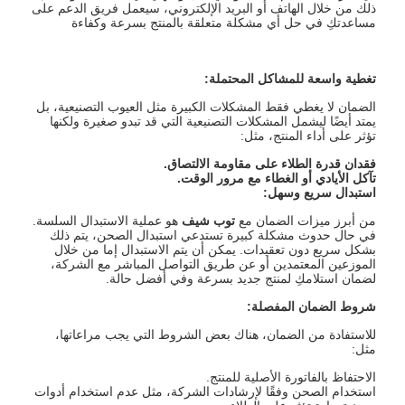
ذلك من خلال الهاتف أو البريد الإلكتروني، سيعمل فريق الدعم على
مساعدتكِ في حل أي مشكلة متعلقة بالمنتج بسرعة وكفاءة
تغطية واسعة للمشاكل المحتملة
:
الضمان لا يغطي فقط المشكلات الكبيرة مثل العيوب التصنيعية، بل
يمتد أيضًا ليشمل المشكلات التصنيعية التي قد تبدو صغيرة ولكنها
تؤثر على أداء المنتج، مثل:
فقدان قدرة الطلاء على مقاومة الالتصاق
.
تآكل الأيادي أو الغطاء مع مرور الوقت
.
استبدال سريع وسهل
:
من أبرز ميزات الضمان مع
توب شيف
هو عملية الاستبدال السلسة.
في حال حدوث مشكلة كبيرة تستدعي استبدال الصحن، يتم ذلك
بشكل سريع دون تعقيدات. يمكن أن يتم الاستبدال إما من خلال
الموزعين المعتمدين أو عن طريق التواصل المباشر مع الشركة،
لضمان استلامكِ لمنتج جديد بسرعة وفي أفضل حالة.
شروط الضمان المفصلة
:
للاستفادة من الضمان، هناك بعض الشروط التي يجب مراعاتها،
مثل:
الاحتفاظ بالفاتورة الأصلية للمنتج.
استخدام الصحن وفقًا لإرشادات الشركة، مثل عدم استخدام أدوات