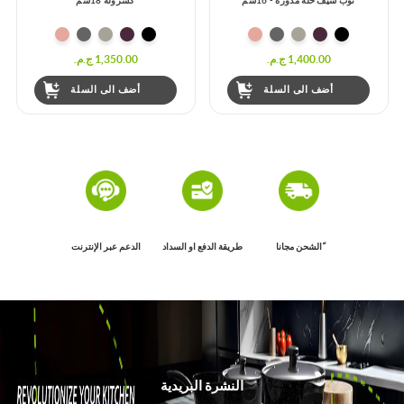
كسرولة 18سم
طقم حلل جرانيت توب شيف - 17 قطعة
1,350.00 ج.م.‏
14,499.00 ج.م.‏
13,999.00 ج.م.‏
أضف الى السلة
أضف الى السلة
ًالشحن مجانا
طريقة الدفع او السداد
الدعم عبر الإنترنت
النشرة البريدية