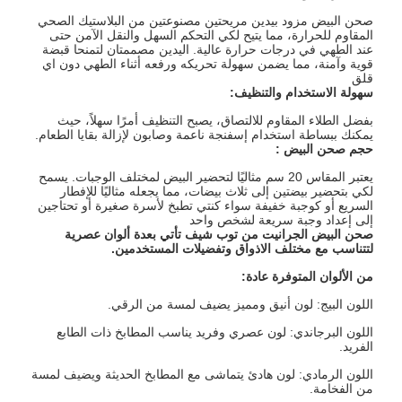
صحن البيض مزود بيدين مريحتين مصنوعتين من البلاستيك الصحي
المقاوم للحرارة، مما يتيح لكي التحكم السهل والنقل الآمن حتى
عند الطهي في درجات حرارة عالية. اليدين مصممتان لتمنحا قبضة
قوية وآمنة، مما يضمن سهولة تحريكه ورفعه أثناء الطهي دون اي
قلق
سهولة الاستخدام والتنظيف
:
بفضل الطلاء المقاوم للالتصاق، يصبح التنظيف أمرًا سهلاً، حيث
يمكنك ببساطة استخدام إسفنجة ناعمة وصابون لإزالة بقايا الطعام.
حجم صحن البيض :
يعتبر المقاس 20 سم مثاليًا لتحضير البيض لمختلف الوجبات. يسمح
لكي بتحضير بيضتين إلى ثلاث بيضات، مما يجعله مثاليًا للإفطار
السريع أو كوجبة خفيفة سواء كنتي تطبخ لأسرة صغيرة أو تحتاجين
إلى إعداد وجبة سريعة لشخص واحد
صحن البيض الجرانيت من توب شيف تأتي بعدة ألوان عصرية
لتتناسب مع مختلف الاذواق وتفضيلات المستخدمين
.
من الألوان المتوفرة عادة
:
اللون البيج: لون أنيق ومميز يضيف لمسة من الرقي.
اللون البرجاندي: لون عصري وفريد يناسب المطابخ ذات الطابع
الفريد.
اللون الرمادي: لون هادئ يتماشى مع المطابخ الحديثة ويضيف لمسة
من الفخامة.