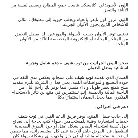
اللون الأسود: لون كلاسيكي يناسب جميع المطابخ ويضفي لمسة من
الأناقة والتميز.
اللون الروز: لون نابض بالحياة ويجلب حيوية إلى مطبخكِ، مثالي
للأشخاص الذين يحبون الألوان الجريئة.
تختلف توفر الألوان حسب الأسواق والموزعين، لذا يفضل التحقق
من المتاجر المحلية أو الإلكترونية المتخصصة للتأكد من الألوان
المتاحة.
صحن البيض الجرانيت من توب شيف
–
دعم شامل وتجربة
استثنائية بفضل الضمان
الضمان الذي تقدمه
توب شيف
على منتجاتها يعكس مدى الثقة في
جودة التصنيع والمواصفات الفنية. يعني هذا أن الشركة تلتزم بتقديم
منتج يتمتع بعمر طويل وأداء متميز، مما يوفر لكِ راحة البال من
الناحية المالية والعملية. إنكِ تستثمرين في منتج لن يتأثر بالاستخدام
المتكرر، مما يجعل الضمان استثمارًا ذكيًا.
دعم فني احترافي
:
إلى جانب ضمان المنتج، يوفر فريق الدعم الفني في
توب شيف
خدمات استشارية وفنية للمستخدمين. سواء كنتِ بحاجة إلى نصائح
حول كيفية استخدام الصحن بشكل أمثل أو حول الطرق الصحيحة
لتنظيفها، فإن الفريق جاهز للإجابة على كل استفساراتكِ، مما يضمن
لكِ تجربة استخدام مثالية او في حال واجهتِ أي مشكلة سواء كان