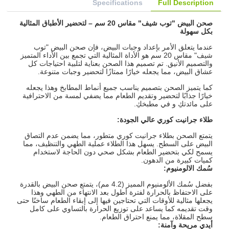
Specifications
Full Description
صحن البيض "توب شيف" مقاس 20 سم – لتحضير الأطباق المثالية
بكل سهولة
عندما يتعلق الأمر بإعداد وجبات البيض، فإن صحن البيض "توب
شيف" مقاس 20 سم هو الأداة المثالية التي تجمع بين الأداء المتميز
والتصميم الأنيق. تم تصميم هذا الصحن بعناية لتلبية احتياجات كل
عشاق البيض، مما يجعله خيارًا ممتازًا لتحضير وجبات متنوعة.
كما يتميز الصحن بتصميم يناسب جميع أنماط المطابخ وهذا يجعله
خيارًا جذابًا لتحضير وتقديم الطعام مما يضفي لمسة من الاحترافية
على مائدتكِ و في مطبخكِ.
طلاء جرانيت كوري عالي الجودة
:
يتمتع الصحن بطلاء جرانيت كوري متطور، مما يضمن عدم التصاق
البيض على السطح. يسهل هذا الطلاء عملية الطهي والتنظيف، مما
يسمح لكي بتحضير الطعام بشكل صحي دون الحاجة لاستخدام
كميات كبيرة من الدهون.
سُمك الالومنيوم:
بفضل سُمك الألومنيوم المميز (4.2 مم)، يتمتع صحن البيض بالقدرة
على الاحتفاظ بالحرارة لفترة أطول بعد الانتهاء من الطهي وهذا
يجعلها مثالية للأوقات التي تحتاجين فيها إلى إبقاء الطعام ساخنًا حتى
وقت تقديمه كما يساعد على توزيع الحرارة بالتساوي على كامل
سطح المقلاة، مما يمنع احتراق الطعام.
أيدي مريحة وآمنة
: