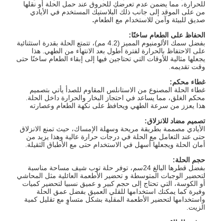
للحرارة، مما يضمن عدم تعرضكِ للحروق عند حمل الحلة أو نقلها
من على الموقد إلى جانب ذلك البلاستيك المستخدم في الأيادي
صديق للبيئة وآمن للاستخدام مع الطعام
.
الحفاظ على الطعام ساخنًا
:
بفضل سمك الألومنيوم المميز (4.2 مم)، تتمتع الحلة بقدرة استثنائية
على الاحتفاظ بالحرارة لفترة أطول بعد الانتهاء من الطهي. هذا
يجعلها مثالية للأوقات التي تحتاجين فيها إلى إبقاء الطعام ساخنًا حتى
وقت تقديمه.
غطاء محكم
:
غطاء الحلة المصنوع من الاستانلس المقاوم للصدأ يأتي بتصميم
محكم الغلق، مما يساعد في احتجاز البخار والحرارة داخل الحلة.
هذا يعزز من سرعة الطهي ويحافظ على نكهة الطعام وعصارته
تصميم مضاد للانزلاق
:
الأيادي مصممة بطريقة مريحة وسهلة الإمساك، حيث تمنع الانزلاق
حتى عند التعامل مع الحلة في درجات حرارة عالية وهذا يزيد من
أمان الحلة ويجعلها أسهل في الاستخدام حتى مع الأطباق الثقيلة.
حجم الحلة
:
بفضل قطرها البالغ 24سم، توفر حلة توب شيف مساحة مناسبة
لتحضير الوجبات المتوسطة و تحضير الأطعمة العائلية مثل المحاشي
أو الكوسة، التي تحتاج إلى حجم كبير و عميق نسبيا لتحضير كميات
وفيرة كما يمكنك استخدامها للقلي العميق بفضل عمق الحلة
واستخدامها لتحضير الأطعمة المقلية بشكل متساوٍ مع تقليل كمية
الزيت.