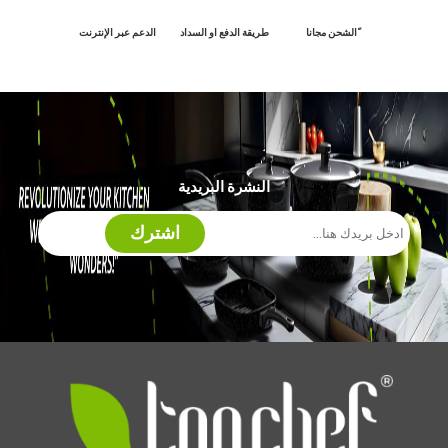
ًالشحن مجانا
طريقة الدفع او السداد
الدعم عبر الإنترنت
النشرة البريدية
اشترك