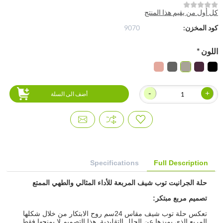
كل أول من يقيم هذا المنتج
كود المخزن:
9070
اللون
*
-
+
أضف الى السلة
Specifications
Full Description
حلة الجرانيت توب شي
ف المربعة
للأداء المثالي والطهي الممتع
تصميم مربع مبتكر
:
تعكس حلة توب شيف مقاس 24سم روح الابتكار من خلال شكلها
المربع الذي يميزها عن الحلل التقليدية. هذا التصميم لا يمنحها فقط