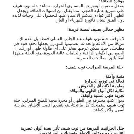
موفرة للطاقة
:
بفضل تصميمها وتوزيعها المتساوي للحرارة، تساعد حلة
توب شيف
على تسريع عملية الطهي، مما يقلل من استهلاك الطاقة ويجعل
الطهي أكثر كفاءة. يمكنكِ الاعتماد عليها للحصول على وجبات لذيذة
دون القلق بشأن فاتورة الكهرباء أو الغاز.
مظهر جمالي يضيف لمسة فريدة
:
لا تتوقف حلة
توب شيف
عند الجانب العملي فقط، بل تقدم لكِ
مزيجًا من الأناقة والحداثة. تصميمها المودرن يجعلها تحفة فنية في
مطبخك، حيث يمكن عرضها بفخر على أي طاولة طهي أو رف. إن
الجمع بين الألوان الراقية والخامات عالية الجودة يمنح الحلة مظهرًا
أنيقًا يليق بمطابخك العصرية.
حلة المربعة الجرانيت توب شيف
:
متينة وآمنة
.
فعالة في توزيع الحرارة
.
مقاومة للالتصاق والخدوش
.
مثالية لكل أنواع الطهي والمواقد
.
تجربة طهي عملية وأنيقة
.
سواء كنتِ محترفة في الطهي أو مجرد محبة للطبخ المنزلي، حلة
توب شيف
ستمنحك كل ما تحتاجينه لتقديم أفضل الأطباق بطريقة
أسهل وأكثر كفاءة.
حلل الجرانيت المربعة من توب شيف تأتي بعدة ألوان عصرية
لتتناسب مع مختلف الاذواق وتفضيلات المستخدمين
.