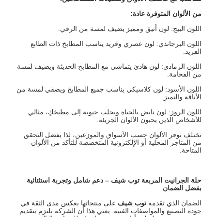
من الألوان المتوفرة عادة
:
اللون البيج: لون أنيق ومميز يضيف لمسة من الرقي.
اللون البرجاندي: لون عصري وفريد يناسب المطابخ ذات الطابع
الفريد.
اللون الرمادي: لون هادئ يتماشى مع المطابخ الحديثة ويضيف لمسة
من الفخامة.
اللون الأسود: لون كلاسيكي يناسب جميع المطابخ ويضفي لمسة من
الأناقة والتميز.
اللون الروز: لون نابض بالحياة ويجلب حيوية إلى مطبخكِ، مثالي
للأشخاص الذين يحبون الألوان الجريئة.
تختلف توفر الألوان حسب الأسواق والموزعين، لذا يفضل التحقق
من المتاجر المحلية أو الإلكترونية المتخصصة للتأكد من الألوان
المتاحة.
حلة الجرانيت المربعة توب شيف
–
دعم شامل وتجربة استثنائية
بفضل الضمان
الضمان الذي تقدمه
توب شيف
على منتجاتها يعكس مدى الثقة في
جودة التصنيع والمواصفات الفنية. يعني هذا أن الشركة تلتزم بتقديم