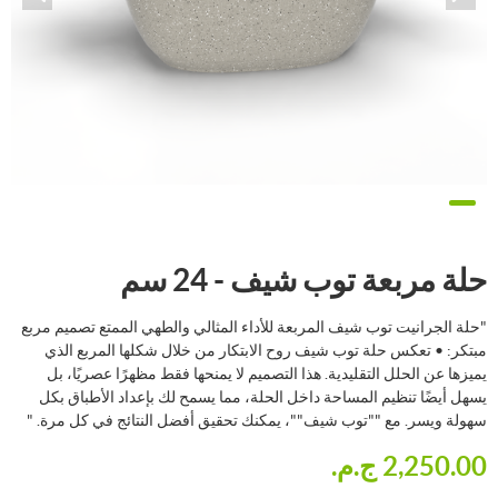
حلة مربعة توب شيف - 24 سم
"حلة الجرانيت توب شيف المربعة للأداء المثالي والطهي الممتع تصميم مربع
مبتكر: • تعكس حلة توب شيف روح الابتكار من خلال شكلها المربع الذي
يميزها عن الحلل التقليدية. هذا التصميم لا يمنحها فقط مظهرًا عصريًا، بل
يسهل أيضًا تنظيم المساحة داخل الحلة، مما يسمح لك بإعداد الأطباق بكل
سهولة ويسر. مع ""توب شيف""، يمكنك تحقيق أفضل النتائج في كل مرة. "
2,250.00 ج.م.‏