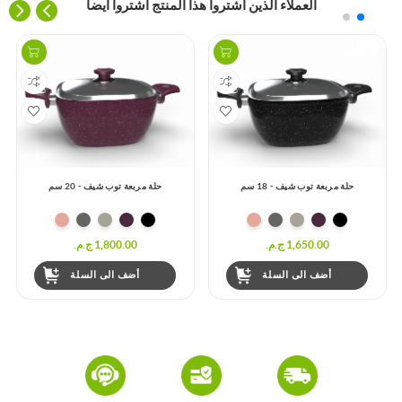
العملاء الذين اشتروا هذا المنتج اشتروا أيضا
Top
New
product
حلة مربعة توب شيف - 18 سم
حلة مربعة توب شيف - 20 سم
1,650.00 ج.م.‏
1,800.00 ج.م.‏
أضف الى السلة
أضف الى السلة