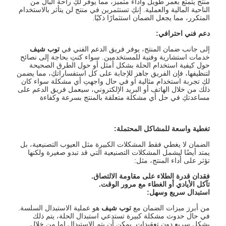
منتج يتمتع بعمر طويل وأداء متميز، مما يوفر لكِ راحة البال من
الناحية المالية والعملية. إنكِ تستثمرين في منتج لن يتأثر بالاستخدام
المتكرر، مما يجعل الضمان استثمارًا ذكيًا.
دعم فني احترافي
:
إلى جانب ضمان المنتج، يوفر فريق الدعم الفني في
توب شيف
خدمات استشارية وفنية للمستخدمين. سواء كنتِ بحاجة إلى نصائح
حول كيفية استخدام الحلة بشكل أمثل أو حول الطرق الصحيحة
لتنظيفها، فإن الفريق جاهز للإجابة على كل استفساراتكِ، مما يضمن
لكِ تجربة استخدام مثالية او في حال واجهتِ أي مشكلة سواء كان
ذلك من خلال الهاتف أو البريد الإلكتروني، سيعمل فريق الدعم على
مساعدتكِ في حل أي مشكلة متعلقة بالمنتج بسرعة وكفاءة
تغطية واسعة للمشاكل المحتملة
:
الضمان لا يغطي فقط المشكلات الكبيرة مثل العيوب التصنيعية، بل
يمتد أيضًا ليشمل المشكلات التصنيعية التي قد تبدو صغيرة ولكنها
تؤثر على أداء المنتج، مثل:
فقدان قدرة الطلاء على مقاومة الالتصاق
.
تآكل الأيادي أو الغطاء مع مرور الوقت
.
استبدال سريع وسهل
:
من أبرز ميزات الضمان مع
توب شيف
هو عملية الاستبدال السلسة.
في حال حدوث مشكلة كبيرة تستدعي استبدال الحلة، يتم ذلك
بشكل سريع دون تعقيدات. يمكن أن يتم الاستبدال إما من خلال