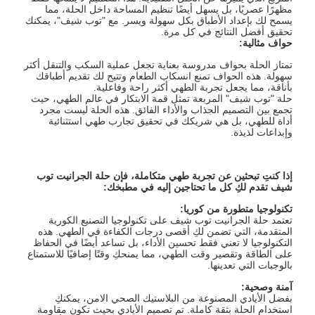
مظهرًا عصريًا، بل يسهل أيضًا تنظيم المساحة داخل الحلة، مما
يسمح لك بإعداد الأطباق بكل سهولة ويسر. مع "توب شيف"، يمكنك
تحقيق أفضل النتائج في كل مرة.
حواف مثالية
:
تمتاز الحلة بحواف مدروسة بعناية تجعل عملية السكب والتنقل أكثر
سهولة. هذه الحواف تمنع انسكاب الطعام وتتيح لك تقديم أطباقك
بأناقة، مما يجعل تجربة الطهي أكثر راحة وفاعلية.
حلة "توب شيف" المربعة تمثل قمة الابتكار في عالم الطهي، حيث
تجمع بين التصميم الجذاب والأداء الفائق. هذه الحلة ليست مجرد
أداة للطهي، بل هي شريكك في تحقيق تجارب طهي استثنائية
وإبداعات لذيذة.
إذا كنتِ تبحثين عن تجربة طهي متكاملة، فإن حلة الجرانيت توب
شيف تقدم لكِ كل ما تحتاجين إليه في مطبخك
:
تكنولوجيا متطورة من كوريا
:
تعتمد حلة الجرانيت توب شيف على تكنولوجيا التصنيع الكورية
المتقدمة، التي تضمن لكِ أقصى درجات الكفاءة في الطهي. هذه
التكنولوجيا لا تعني فقط تحسين الأداء، بل تساعد أيضًا في الحفاظ
على الطاقة وتقصير وقت الطهي، مما يمنحكِ وقتًا إضافيًا للاستمتاع
بالوجبات التي تعدينها.
آمنة وصحية
:
بفضل الأيادي المصنوعة من البلاستيك الصحي الامن، يمكنكِ
استخدام الحلة بثقة كاملة. تم تصميم الأيادي بحيث تكون مقاومة