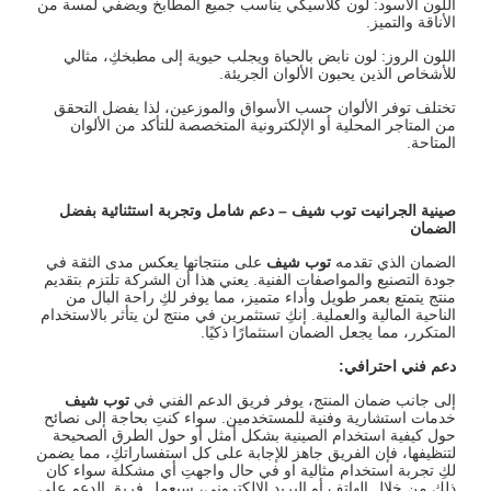
اللون الأسود: لون كلاسيكي يناسب جميع المطابخ ويضفي لمسة من
الأناقة والتميز.
اللون الروز: لون نابض بالحياة ويجلب حيوية إلى مطبخكِ، مثالي
للأشخاص الذين يحبون الألوان الجريئة.
تختلف توفر الألوان حسب الأسواق والموزعين، لذا يفضل التحقق
من المتاجر المحلية أو الإلكترونية المتخصصة للتأكد من الألوان
المتاحة.
صينية الجرانيت توب شيف – دعم شامل وتجربة استثنائية بفضل
الضمان
الضمان الذي تقدمه
توب شيف
على منتجاتها يعكس مدى الثقة في
جودة التصنيع والمواصفات الفنية. يعني هذا أن الشركة تلتزم بتقديم
منتج يتمتع بعمر طويل وأداء متميز، مما يوفر لكِ راحة البال من
الناحية المالية والعملية. إنكِ تستثمرين في منتج لن يتأثر بالاستخدام
المتكرر، مما يجعل الضمان استثمارًا ذكيًا.
دعم فني احترافي:
إلى جانب ضمان المنتج، يوفر فريق الدعم الفني في
توب شيف
خدمات استشارية وفنية للمستخدمين. سواء كنتِ بحاجة إلى نصائح
حول كيفية استخدام الصينية بشكل أمثل أو حول الطرق الصحيحة
لتنظيفها، فإن الفريق جاهز للإجابة على كل استفساراتكِ، مما يضمن
لكِ تجربة استخدام مثالية او في حال واجهتِ أي مشكلة سواء كان
ذلك من خلال الهاتف أو البريد الإلكتروني، سيعمل فريق الدعم على