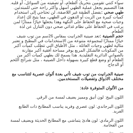
سواء كنتي تقومين بتحريك الطعام، أو تصفيته من السوائل، أو قلبه.
هذا التصميم يجعل عملية الطهي أسهل وأكثر راحة حتى للمبتدئين.
طهي صحي
:
بفضل الطبقة غير اللاصقة، لن تحتاجي إلى استخدام
كميات كبيرة من الزيت أو الدهون في الطهي، مما يتيح لكِ إعداد
وجبات صحية مع الحفاظ على النكهة وهذا يجعلها خيارًا ممتازًا لمن
يرغب في الحفاظ على نظام غذائي صحي دون التنازل عن لذة
الطعام.
حجم الصينية :
تعد صينية الجرانيت بمقاس 26سم من توب شيف
خيارًا ممتازًا لمجموعة متنوعة من الاستخدامات في المطبخ و تعتبر
مثالية لطهي وجبات العائلة ، مثل الأطباق التي تتطلب كميات أكبر
من المكونات فا
لشكل المربع يوفر مساحة أفقية أكبر مقارنة
بالصواني الدائرية التقليدية. هذا يسمح لك بطهي كميات أكبر من
الطعام أو وضع قطع كبيرة بسهولة داخل الصينية ، مثل شرائح اللحم
أو الدجاج.
صينية الجرانيت من توب شيف تأتي بعدة ألوان عصرية لتتناسب مع
مختلف الاذواق وتفضيلات المستخدمين.
من الألوان المتوفرة عادة:
اللون البيج: لون أنيق ومميز يضيف لمسة من الرقي.
اللون البرجاندي: لون عصري وفريد يناسب المطابخ ذات الطابع
الفريد.
اللون الرمادي: لون هادئ يتماشى مع المطابخ الحديثة ويضيف لمسة
من الفخامة.