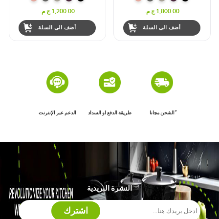
1,200.00 ج.م.‏
1,400.00 ج.م.‏
أضف الى السلة
أضف الى السلة
ًالشحن مجانا
طريقة الدفع او السداد
الدعم عبر الإنترنت
النشرة البريدية
اشترك