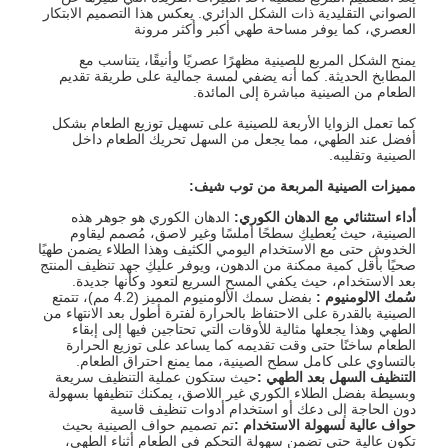
الصواني التقليدية ذات الشكل الدائري. يعكس هذا التصميم الابتكار
العصري، كما يوفر مساحة طهي أكبر وأكثر مرونة
يمنح الشكل المربع للصينية مظهرًا عصريًا وأنيقًا، يتناسب مع
المطابخ الحديثة. كما أنه يضفي لمسة جمالية على طريقة تقديم
الطعام من الصينية مباشرة إلى المائدة.
كما تعمل الزوايا الأربعة للصينية على تسهيل توزيع الطعام بشكل
أفضل عند الطهي، مما يجعل من السهل تحريك الطعام داخل
الصينية وتقليبه.
مميزات الصينية المربعة من توب شيف:
أداء استثنائي مع الدهان الكوري:
الدهان الكوري هو جوهر هذه
الصينية، حيث يُعطيكِ سطحًا أملسًا وغير لاصق، مُصمم ليقاوم
الخدوش حتى مع الاستخدام اليومي الكثيف وهذا الطلاء يضمن طهيًا
صحيًا بأقل كمية ممكنة من الدهون، ويوفر عليكِ جهد تنظيف المنتج
بعد الاستخدام، حيث يكفي المسح السريع لتعود وكأنها جديدة.
سُمك الالومنيوم :
بفضل سمك الألومنيوم المميز (4.2 مم)، تتمتع
الصينية بالقدرة على الاحتفاظ بالحرارة لفترة أطول بعد الانتهاء من
الطهي وهذا يجعلها مثالية للأوقات التي تحتاجين فيها إلى إبقاء
الطعام ساخنًا حتى وقت تقديمه كما يساعد على توزيع الحرارة
بالتساوي على كامل سطح الصينية، مما يمنع احتراق الطعام.
التنظيف السهل بعد الطهي
:
حيث ستكون عملية التنظيف سريعة
وبسيطة بفضل الطلاء الكوري غير اللاصق، يمكنك تنظيفها بسهولة
دون الحاجة إلى دعك أو استخدام أدوات تنظيف قاسية
حواف عالية لسهولة الاستخدام :
تم تصميم حواف الصينية بحيث
تكون عالية حتي تضمن سهولة التحكم في الطعام أثناء الطهي،